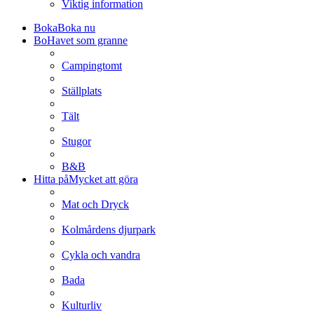
Viktig information
Boka
Boka nu
Bo
Havet som granne
Campingtomt
Ställplats
Tält
Stugor
B&B
Hitta på
Mycket att göra
Mat och Dryck
Kolmårdens djurpark
Cykla och vandra
Bada
Kulturliv