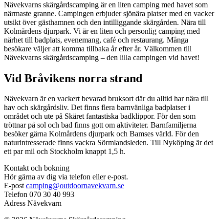
Nävekvarns skärgårdscamping är en liten camping med havet som
närmaste granne. Campingen erbjuder sjönära platser med en vacker
utsikt över gästhamnen och den intilliggande skärgården. Nära till
Kolmårdens djurpark. Vi är en liten och personlig camping med
närhet till badplats, evenemang, café och restaurang. Många
besökare väljer att komma tillbaka år efter år. Välkommen till
Nävekvarns skärgårdscamping – den lilla campingen vid havet!
Vid Bråvikens norra strand
Nävekvarn är en vackert bevarad bruksort där du alltid har nära till
hav och skärgårdsliv. Det finns flera barnvänliga badplatser i
området och ute på Skäret fantastiska badklippor. För den som
tröttnar på sol och bad finns gott om aktiviteter. Barnfamiljerna
besöker gärna Kolmårdens djurpark och Bamses värld. För den
naturintresserade finns vackra Sörmlandsleden. Till Nyköping är det
ett par mil och Stockholm knappt 1,5 h.
Kontakt och bokning
Hör gärna av dig via telefon eller e-post.
E-post
camping@outdoornavekvarn.se
Telefon
070 30 40 993
Adress
Nävekvarn