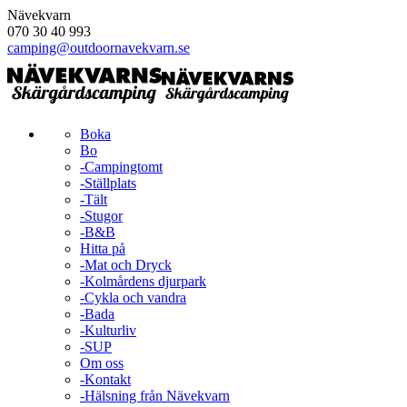
Nävekvarn
070 30 40 993
camping@outdoornavekvarn.se
Boka
Bo
-Campingtomt
-Ställplats
-Tält
-Stugor
-B&B
Hitta på
-Mat och Dryck
-Kolmårdens djurpark
-Cykla och vandra
-Bada
-Kulturliv
-SUP
Om oss
-Kontakt
-Hälsning från Nävekvarn